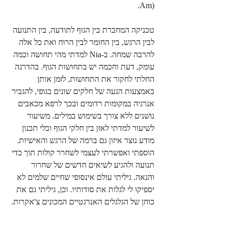
Am). 
טכניקה המחברת בין הגוף לתודעה, בין התנועה 
לבין הרגש, בין החומר לבין הרוח ואת כל אלה 
להרבה שמחה. ב-Nia למדתי מהי תחושה וכמה 
עומק, דעת וחכמה יש בתחושות הגוף. בהדרגה 
החלתי לחקור את התחושות, לזמן אותן 
באמצעות הנעה של חלקים שונים בגופי, להגביר 
אנרגיה במקומות רדומים ובכך לרפא מכאבים 
נושנים ללא צורך בשימוש במילים. משיעור 
לשיעור למדתי לאזן בין חלקי הגוף ובלי תכנון 
מודע נוצר איזון גם ברמה של הרגש והאישיות. 
הוספתי ואפשרתי לעצמי לשחרר קולות תוך כדי 
תנועה ולהגיע לשיאים חדשים של שחרור 
והנאה. גיליתי עולם אינסופי שחיים שלמים לא 
יספיקו לי לגלות את סודותיו. וכן, גיליתי גם את 
כוחן של הגלגלים האנרגטיים המכונים צ'אקרות.