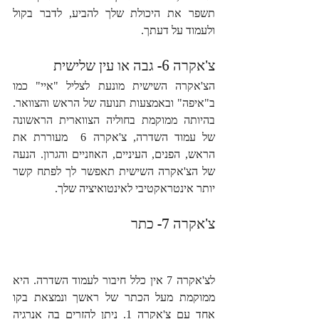
תשפר את היכולת שלך להביע, לדבר בקול 
ולעמוד על דעתך.
צ'אקרה 6- גבה או עין שלישית
הצ'אקרה השישית מונעת לצליל "איי" כמו 
ב"איפה" ובאמצעות תנועה של הראש והצוואר. 
בהיותה ממוקמת בחוליה הצווארית הראשונה 
של עמוד השדרה, צ'אקרה 6  מעוררת את 
הראש, הפנים, העיניים, האוזניים והגרון. הנעה 
של הצ'אקרה השישית תאפשר לך לפתח קשר 
יותר אינטראקטיבי לאינטואיציה שלך.
צ'אקרה 7- כתר    
לצ'אקרה 7 אין כלל חיבור לעמוד השדרה. היא 
ממוקמת מעל הכתר של ראשך ונמצאת בקו 
אחד עם צ'אקרה 1. ניתן להזרים בה אנרגיה 