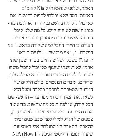
במה מדובר וודאי לא חשבתי שגם לי יש כאלה. 
האמת, שלפני שנחשפתי ל-Nia לא כ"כ 
האמנתי במה שלא יכולתי לתפוס בחושים. אם 
לא יכולתי לראות, לשמוע, להריח או לגעת בזה- 
כנראה שזה לא היה קיים. כל מה שלא קיבל 
הוכחה גשמית נותר במסתורין והיה כלא היה. 
העולם בו חייתי הוגבל למה שקורה בראש- "אני 
חושבת...", "אני מרגישה..." ולעיתים "אני 
יודעת"! כשכל השלושה חיים בטווח שבין שתי 
אוזניי. לא דמיינתי שהגוף שלי יכול להכיל משהו 
מעבר לחלקים הפיסיים אותם הוא מכיל- שלד, 
שרירים, איברים הפנימיים, כולם חלקים של 
המכונה שמטרתם לתפקד כהלכה ומעל הכל 
לשאת את המלך הבלתי מעורער – הראש- שם 
הכל קורה, או לפחות כל מה שחשוב. בדיאואד 
אני נדהמת עד כמה הייתי עיוורת לצבעים, כן, 
צבעים של הגוף. למזלי לפני שבע שנים זכיתי 
להארה. ההארה הזו התגלתה אלי באמצעות 
שיעור תנועה הוליסטי המכונה NIA (Now I 