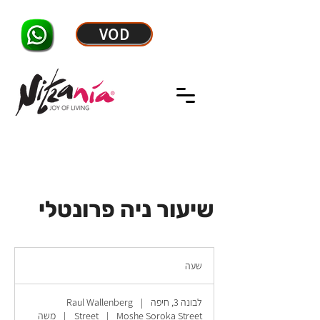
VOD
שיעור ניה פרונטלי
שעה
ש
ע
לבונה 3, חיפה
|
Raul Wallenberg
Moshe Soroka Street
|
Street
|
משה