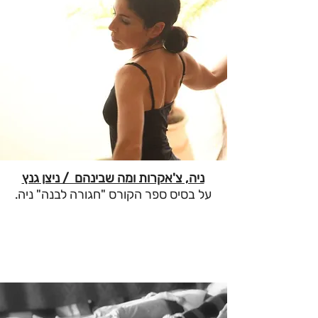
ניה, צ'אקרות ומה שבינהם / ניצן גנץ
על בסיס ספר הקורס "חגורה לבנה" ניה.